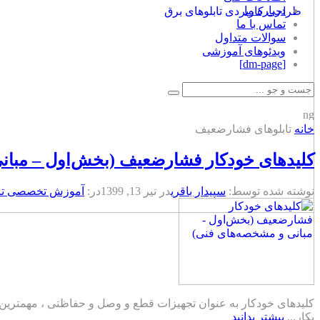
درباره ما
تماس با ما
سوالات متداول
ویدئوهای آموزشی
[dm-page]
خانه
تابلوهای فشارضعیف
کلیدهای خودکار فشارضعیف (بخش‌اول – مبان
نوشته شده توسط:
سپیدار باقری
در
تیر 13, 1399
در:
آموزش تخصصی تاب
کلیدهای خودکار به عنوان تجهیزات قطع و وصل و حفاظتی ، مهمترین ب
بکار...
بیشتر بدانید