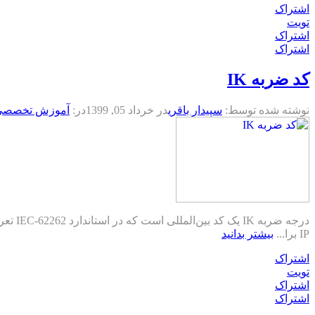
اشتراک
تویت
اشتراک
اشتراک
کد ضربه IK
نوشته شده توسط:
سپیدار باقری
در
خرداد 05, 1399
در:
آموزش تخصصی
درجه 
IP برا...
بیشتر بدانید
اشتراک
تویت
اشتراک
اشتراک